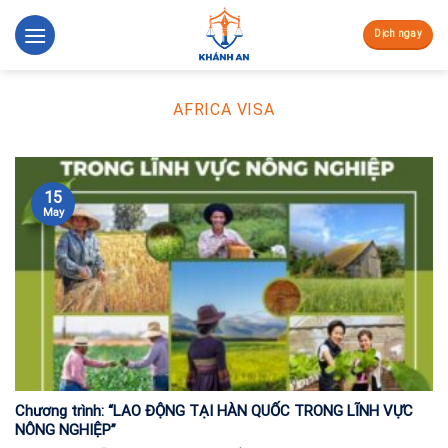
Skip
to
Dịch ngay
content
AFRICA VISA
15
May
Chương trình: “LAO ĐỘNG TẠI HÀN QUỐC TRONG LĨNH VỰC
NÔNG NGHIỆP”