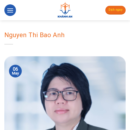
Skip
to
Dịch ngay
content
Nguyen Thi Bao Anh
06
May