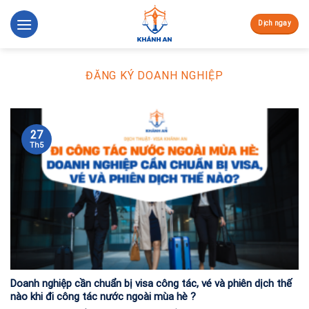
Skip
to
Dịch ngay
content
ĐĂNG KÝ DOANH NGHIỆP
27
Th5
Doanh nghiệp cần chuẩn bị visa công tác, vé và phiên dịch thế
nào khi đi công tác nước ngoài mùa hè ?