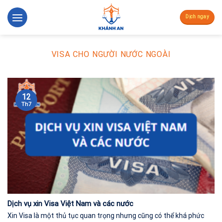
Skip
to
Dịch ngay
content
VISA CHO NGƯỜI NƯỚC NGOÀI
12
Th7
Dịch vụ xin Visa Việt Nam và các nước
Xin Visa là một thủ tục quan trọng nhưng cũng có thể khá phức