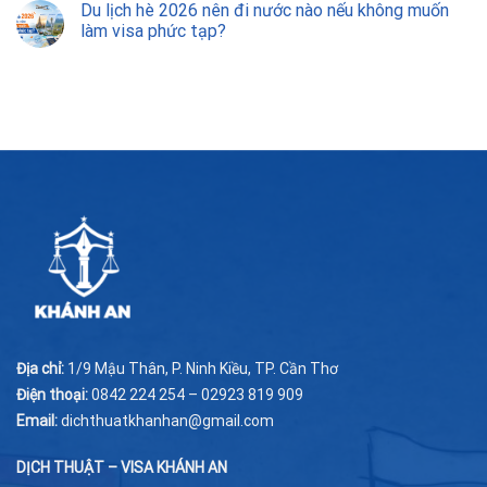
Du lịch hè 2026 nên đi nước nào nếu không muốn
làm visa phức tạp?
Địa chỉ:
1/9 Mậu Thân, P. Ninh Kiều, TP. Cần Thơ
Điện thoại:
0842 224 254 – 02923 819 909
Email:
dichthuatkhanhan@gmail.com
DỊCH THUẬT – VISA KHÁNH AN