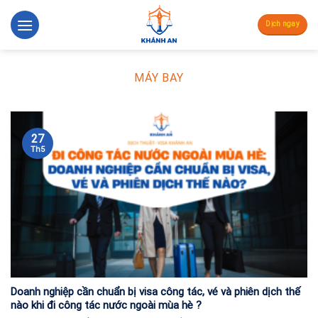
Skip
to
Dịch ngay
content
MÁY BAY
27
Th5
Doanh nghiệp cần chuẩn bị visa công tác, vé và phiên dịch thế
nào khi đi công tác nước ngoài mùa hè ?