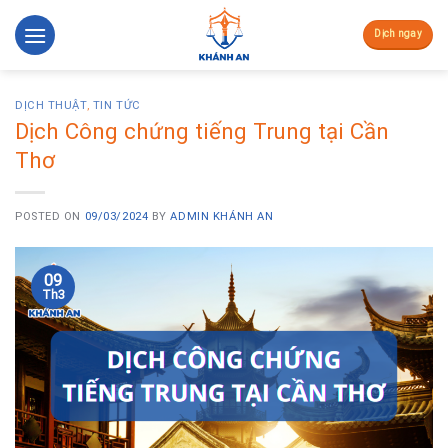
Skip
to
Dịch ngay
content
DỊCH THUẬT
,
TIN TỨC
Dịch Công chứng tiếng Trung tại Cần
Thơ
POSTED ON
09/03/2024
BY
ADMIN KHÁNH AN
09
Th3