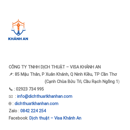
CÔNG TY TNHH DỊCH THUẬT – VISA KHÁNH AN
📌:
85 Mậu Thân, P Xuân Khánh, Q Ninh Kiều, TP Cần Thơ
(Cạnh Chùa Bửu Trì, Cầu Rạch Ngỗng 1
)
📞 :
02923 734 995
📧
:
info@dichthuatkhanhan.com
🌐
:
dichthuatkhanhan.com
Zalo
:
0842 224 254
Facebook:
Dịch thuật – Visa Khánh An