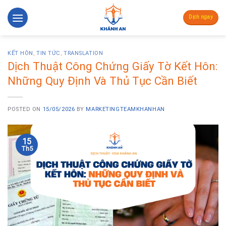
Skip
to
Dịch ngay
content
KẾT HÔN
,
TIN TỨC
,
TRANSLATION
Dịch Thuật Công Chứng Giấy Tờ Kết Hôn:
Những Quy Định Và Thủ Tục Cần Biết
POSTED ON
15/05/2026
BY
MARKETINGTEAMKHANHAN
15
Th5