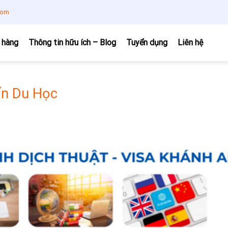
com
 hàng
Thông tin hữu ích – Blog
Tuyển dụng
Liên hệ
ấn Du Học