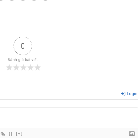
0
Đánh giá bài viết
Login
{}
[+]