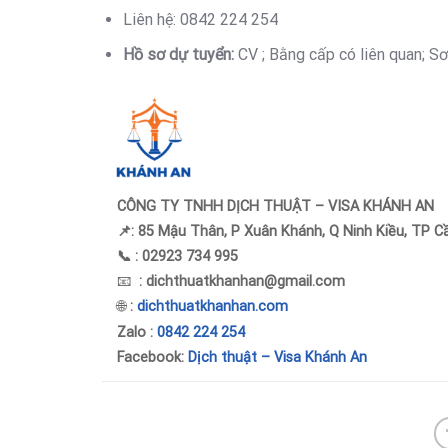
Liên hệ: 0842 224 254
Hồ sơ dự tuyển:
CV ; Bằng cấp có liên quan; S
CÔNG TY TNHH DỊCH THUẬT – VISA KHÁNH AN
📌:
85 Mậu Thân, P Xuân Khánh, Q Ninh Kiều, TP C
📞 :
02923 734 995
📧
:
dichthuatkhanhan@gmail.com
🌐
:
dichthuatkhanhan.com
Zalo
:
0842 224 254
Facebook:
Dịch thuật – Visa Khánh An