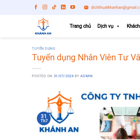
Skip
dichthuatkhanhan@gmail.
to
content
Trang chủ
Dịch vụ
Khách
TUYỂN DỤNG
Tuyển dụng Nhân Viên Tư V
POSTED ON
31/07/2024
BY
ADMIN
31
Th7